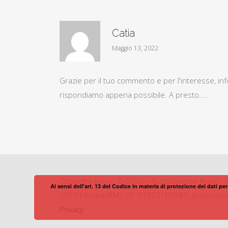
Catia
Maggio 13, 2022
Grazie per il tuo commento e per l'interesse, in
rispondiamo appena possibile. A presto....
Copyright Kyrios © 2026 - Associaizione Kyrios, V
Ai sensi dell'art. 13 del Codice in materia di protezione dei dati pe
00153 Roma (RM), CF: 97320180587, associazione
Privacy