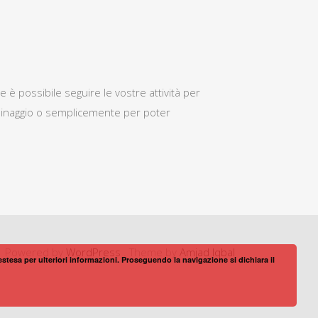
 è possibile seguire le vostre attività per
rdinaggio o semplicemente per poter
Powered by
WordPress
. Theme by
Amjad Iqbal
 estesa per ulteriori informazioni. Proseguendo la navigazione si dichiara il