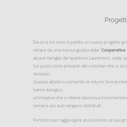
Proget
Da circa tre mesi è partito un nuovo progetto graz
ritirare da una mensa gesti
ta dalla “
Cooperativa
alcune famiglie del quartiere Laurentino, sede op
Sul posto sono presenti altri volontari che si o
domicilio.
Questa attività ci consente di ridurre l’ormai int
hanno bisogno;
un’iniziativa che si ritiene doverosa incrementare
sempre più aiuti vengano distribuiti.
Pertanto per raggiungere al più presto un più gran