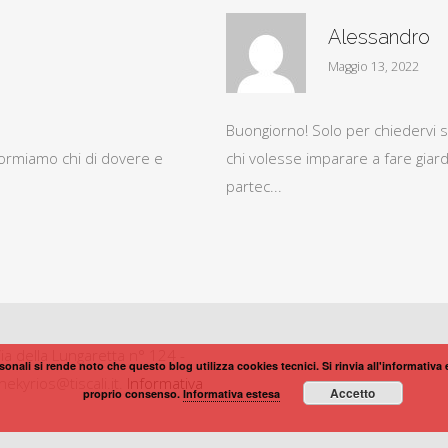
Alessandro
Maggio 13, 2022
Buongiorno! Solo per chiedervi se
formiamo chi di dovere e
chi volesse imparare a fare gia
partec...
ia della Lungaretta n° 124 -
rsonali si rende noto che questo blog utilizza cookies tecnici. Si rinvia all'informativa
kyrios@tiscali.it.
Informativa
Accetto
proprio consenso.
Informativa estesa