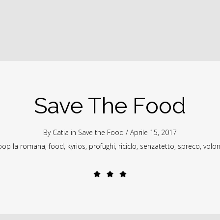
Save The Food
By
Catia
in
Save the Food
/ Aprile 15, 2017
oop la romana
,
food
,
kyrios
,
profughi
,
riciclo
,
senzatetto
,
spreco
,
volon